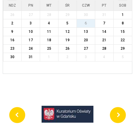
NDZ
PN
WT
ŚR
CZW
PT
SOB
26
27
28
29
30
31
1
2
3
4
5
6
7
8
9
10
11
12
13
14
15
16
17
18
19
20
21
22
23
24
25
26
27
28
29
30
31
1
2
3
4
5