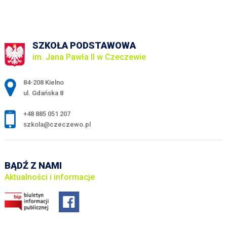
SZKOŁA PODSTAWOWA
im. Jana Pawła II w Czeczewie
Adres pocztowy:
84-208 Kielno
ul. Gdańska 8
+48 885 051 207
szkola@czeczewo.pl
BĄDŹ Z NAMI
Aktualności i informacje