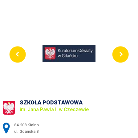
SZKOŁA PODSTAWOWA
im. Jana Pawła II w Czeczewie
Adres pocztowy:
84-208 Kielno
ul. Gdańska 8