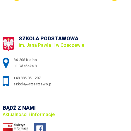
SZKOŁA PODSTAWOWA
im. Jana Pawła II w Czeczewie
Adres pocztowy:
84-208 Kielno
ul. Gdańska 8
+48 885 051 207
szkola@czeczewo.pl
BĄDŹ Z NAMI
Aktualności i informacje