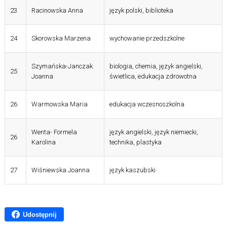
23
Racinowska Anna
język polski, biblioteka
24
Skorowska Marzena
wychowanie przedszkolne
Szymańska-Janczak
biologia, chemia, język angielski,
25
Joanna
świetlica, edukacja zdrowotna
26
Warmowska Maria
edukacja wczesnoszkolna
Wenta- Formela
język angielski, język niemiecki,
26
Karolina
technika, plastyka
27
Wiśniewska Joanna
język kaszubski
Udostępnij