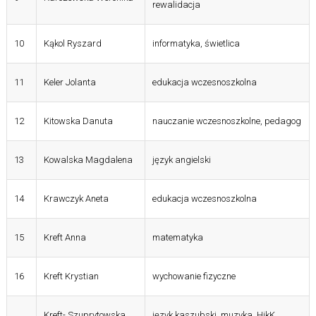
rewalidacja
10
Kąkol Ryszard
informatyka, świetlica
11
Keler Jolanta
edukacja wczesnoszkolna
12
Kitowska Danuta
nauczanie wczesnoszkolne, pedagog
13
Kowalska Magdalena
język angielski
14
Krawczyk Aneta
edukacja wczesnoszkolna
15
Kreft Anna
matematyka
16
Kreft Krystian
wychowanie fizyczne
Kreft- Szuprytowska
język kaszubski, muzyka, HikK,