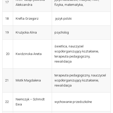
17
Aleksandra
fizyka, matematyka,
18
Krefta Grzegorz
język polski
19
Krużycka Alina
psycholog
świetlica, nauczyciel
współorganizujący kształcenie,
20
Kwidzinska Aneta
terapeuta pedagogiczny,
rewalidacja
terapeuta pedagogiczny, nauczyciel
21
Miotk Magdalena
współorganizujący kształcenie,
rewalidacja
Niemczyk – Schmidt
22
wychowanie przedszkolne
Ewa