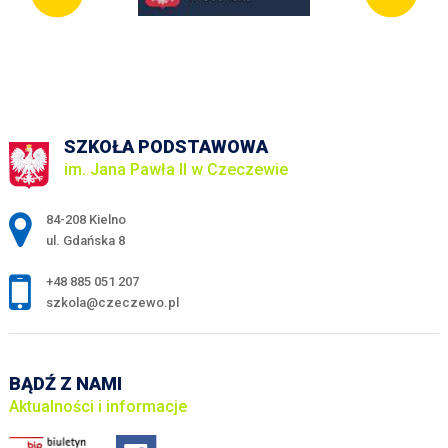
SZKOŁA PODSTAWOWA
im. Jana Pawła II w Czeczewie
Adres pocztowy:
84-208 Kielno
ul. Gdańska 8
+48 885 051 207
szkola@czeczewo.pl
BĄDŹ Z NAMI
Aktualności i informacje