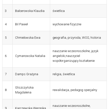
3
Balcerowska Klaudia
świetlica
4
Bil Paweł
wychowanie fizyczne
5
Chmielowska Ewa
geografia, przyroda, WOS, historia
nauczanie wczesnoszkolne, język
6
Cymanowska Natalia
angielski,nauczyciel
współorganizujący kształcenie
7
Damps Grażyna
religia, świetlica
Gliszczyńska
8
rewalidacja, pedagog specjalny
Magdalena
nauczanie wczesnoszkolne,
9
Karczewska Weronika