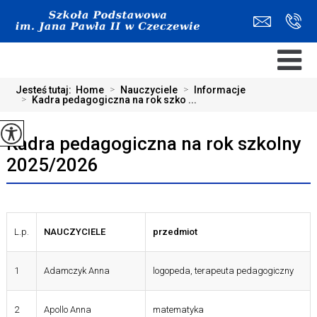
Jesteś tutaj:
Home
>
Nauczyciele
>
Informacje
>
Kadra pedagogiczna na rok szko ...
Kadra pedagogiczna na rok szkolny
2025/2026
L.p.
NAUCZYCIELE
przedmiot
1
Adamczyk Anna
logopeda, terapeuta pedagogiczny
2
Apollo Anna
matematyka